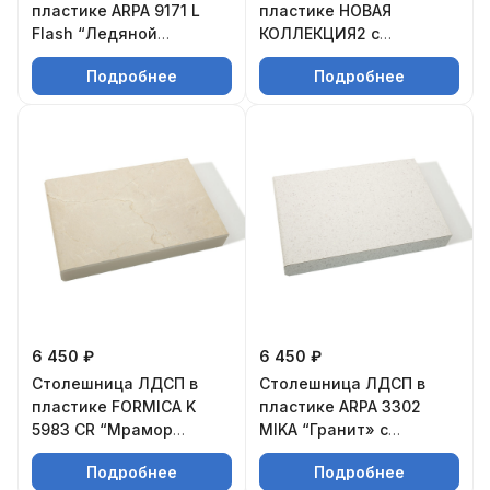
пластике ARPA 9171 L
пластике НОВАЯ
Flash “Ледяной
КОЛЛЕКЦИЯ2 с
феерверк глянец» с
постформингом
Подробнее
Подробнее
постформингом
6 450 ₽
6 450 ₽
Столешница ЛДСП в
Столешница ЛДСП в
пластике FORMICA K
пластике ARPA 3302
5983 CR “Мрамор
MIKA “Гранит» с
натуральный матовый»
постформингом
Подробнее
Подробнее
с постформингом