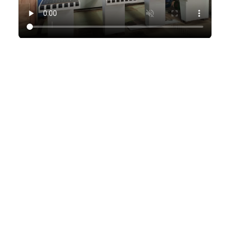
Главная
Сотрудничество
Оборудование
Доставка
Декоры и материалы
Контакты
+7 (495) 772-79-19
+7 (925) 772-07-71
г. Подольск