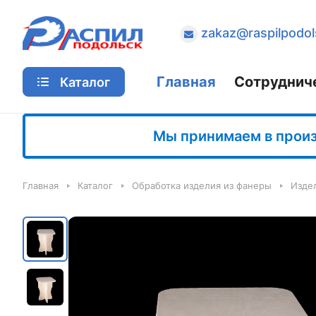
zakaz@raspilpodol
Главная
Сотруднич
Каталог
Мы принимаем в произв
Главная
Каталог
Обработка изделия из фанеры
Изде