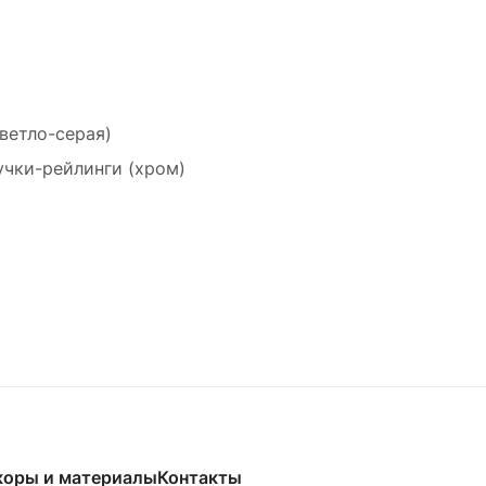
Светло-серая)
учки-рейлинги (хром)
коры и материалы
Контакты